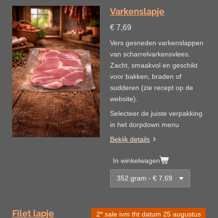
Varkenslapje
€ 7,69
Vers gesneden varkenslappen
van scharrelvarkensvlees.
Zacht, smaakvol en geschikt
voor bakken, braden of
sudderen (zie recept op de
website).
Selecteer de juiste verpakking
in het dorpdown menu
Bekijk details
In winkelwagen
Filet lapje
2* sale ivm tht datum 25 augustus