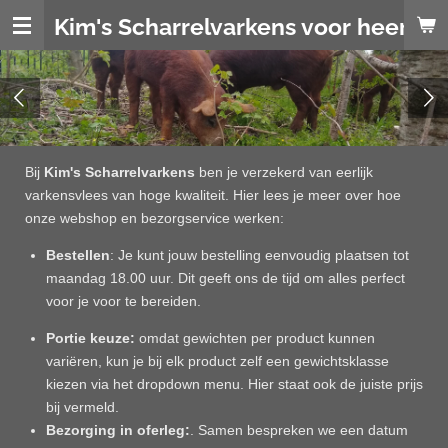
Ga
Kim's Scharrelvarkens voor heerlijk
direct
naar
de
hoofdinhoud
Bij
Kim's Scharrelvarkens
ben je verzekerd van eerlijk
varkensvlees van hoge kwaliteit. Hier lees je meer over hoe
onze webshop en bezorgservice werken:
Bestellen
: Je kunt jouw bestelling eenvoudig plaatsen tot
maandag 18.00 uur. Dit geeft ons de tijd om alles perfect
voor je voor te bereiden.
Portie
keuze:
omdat gewichten per product kunnen
variëren, kun je bij elk product zelf een gewichtsklasse
kiezen via het dropdown menu. Hier staat ook de juiste prijs
bij vermeld.
Bezorging in oferleg:
. Samen bespreken we een datum