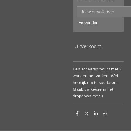
Verzenden
Uitverkocht
Een schaarsproduct met 2
wangen per varken. Wel
heerlijk om te sudderen.
Maak uw keuze in het
dropdown menu
D
D
S
D
e
e
h
e
l
e
a
l
e
l
r
e