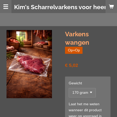
Ga
Kim's Scharrelvarkens voor heerlijk
direct
naar
de
hoofdinhoud
Varkens
wangen
Op=Op
€ 5,02
Gewicht
Laat het me weten
wanneer dit product
weer op voorraad is.