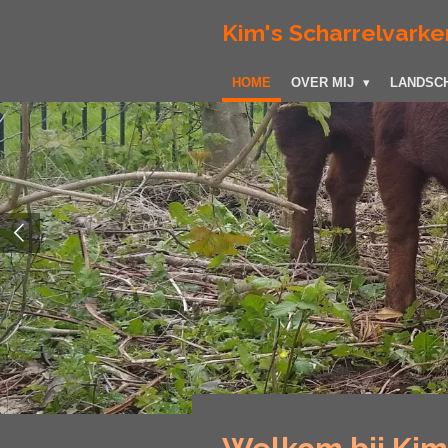
Ga
Kim's Scharrelvarke
direct
naar
HOME
OVER MIJ
LANDSC
de
hoofdinhoud