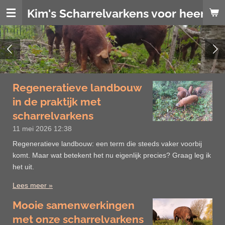
Ga
Kim's Scharrelvarkens voor heerlijk
direct
naar
de
hoofdinhoud
Regeneratieve landbouw
in de praktijk met
scharrelvarkens
11 mei 2026
12:38
Regeneratieve landbouw: een term die steeds vaker voorbij
komt. Maar wat betekent het nu eigenlijk precies? Graag leg ik
het uit.
Lees meer »
Mooie samenwerkingen
met onze scharrelvarkens