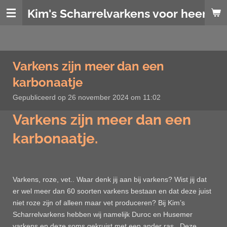
Ga
Kim's Scharrelvarkens voor heerlijk
direct
naar
de
hoofdinhoud
Varkens zijn meer dan een
karbonaatje
Gepubliceerd op 26 november 2024 om 11:02
Varkens zijn meer dan een
karbonaatje.
Varkens, roze, vet.. Waar denk jij aan bij varkens? Wist jij dat
er wel meer dan 60 soorten varkens bestaan en dat deze juist
niet roze zijn of alleen maar vet produceren? Bij Kim’s
Scharrelvarkens hebben wij namelijk Duroc en Husemer
varkens en deze soms gekruist met een ander ras. Deze