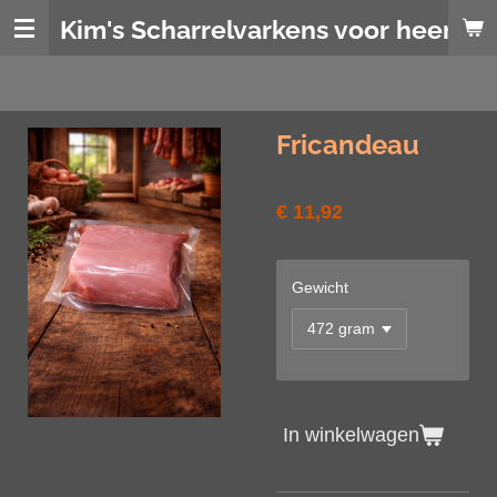
Ga
Kim's Scharrelvarkens voor heerlijk
direct
naar
de
hoofdinhoud
Fricandeau
€ 11,92
Gewicht
In winkelwagen