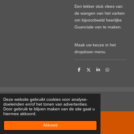
Een lekker stuk vlees van
de wangen van het varken
om bijvoorbeeld heerlijke
Guanciale van te maken.
Maak uw keuze in het
dropdown menu
D
D
S
D
e
e
h
e
l
e
a
l
e
l
r
e
n
e
n
Deze website gebruikt cookies voor analyse-
doeleinden en/of het tonen van advertenties.
Door gebruik te blijven maken van de site gaat u
hiermee akkoord.
© 2022 - 2026 kimsscharrelvarkens.nl
Akkoord
Powered by
JouwWeb