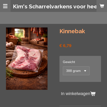
Ga
Kim's Scharrelvarkens voor heerlij
direct
naar
de
hoofdinhoud
Kinnebak
€ 6,79
Gewicht
In winkelwagen