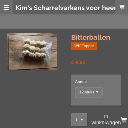
Ga
Kim's Scharrelvarkens voor heerlijk
direct
naar
de
hoofdinhoud
Bitterballen
WK Topper
€ 9,95
Aantal
In
winkelwagen