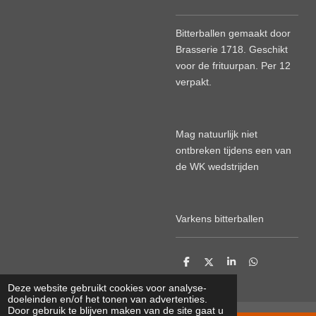
Bitterballen gemaakt door
Brasserie 1718. Geschikt
voor de frituurpan. Per 12
verpakt.
Mag natuurlijk niet
ontbreken tijdens een van
de WK wedstrijden
Varkens bitterballen
D
D
S
D
e
e
h
e
l
e
a
l
Deze website gebruikt cookies voor analyse-
e
l
r
e
doeleinden en/of het tonen van advertenties.
n
e
n
Door gebruik te blijven maken van de site gaat u