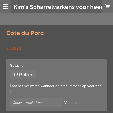
Ga
Kim's Scharrelvarkens voor heerlijk
direct
naar
de
hoofdinhoud
Cote du Porc
€ 38,71
Gewicht
Laat het me weten wanneer dit product weer op voorraad
is.
Verzenden