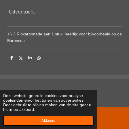
Uitverkocht
+/- 3 Ribkarbonade aan 1 stuk, heerlijk voor bijvoorbeeld op de
Barbecue
D
D
S
D
e
e
h
e
l
e
a
l
e
l
r
e
n
e
n
Deze website gebruikt cookies voor analyse-
doeleinden en/of het tonen van advertenties.
Door gebruik te blijven maken van de site gaat u
hiermee akkoord.
© 2022 - 2026 kimsscharrelvarkens.nl
Akkoord
Powered by
JouwWeb