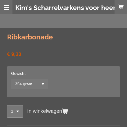
Ga
Kim's Scharrelvarkens voor heerlijk
direct
naar
de
hoofdinhoud
Ribkarbonade
€ 9,33
Gewicht
In winkelwagen