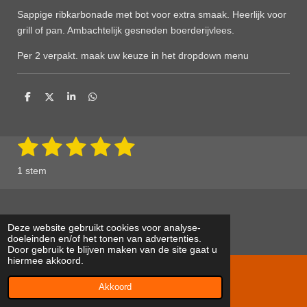
Sappige ribkarbonade met bot voor extra smaak. Heerlijk voor
grill of pan. Ambachtelijk gesneden boerderijvlees.
Per 2 verpakt. maak uw keuze in het dropdown menu
D
D
S
D
e
e
h
e
l
e
a
l
e
l
r
e
n
e
n
1
2
3
4
5
S
R
t
a
s
s
s
s
s
e
1 stem
m
t
t
t
t
t
t
m
i
e
e
e
e
e
e
n
n
g
r
r
r
r
r
Deze website gebruikt cookies voor analyse-
:
doeleinden en/of het tonen van advertenties.
r
r
r
r
Door gebruik te blijven maken van de site gaat u
5
hiermee akkoord.
s
e
e
e
e
© 2022 - 2026 kimsscharrelvarkens.nl
t
Akkoord
Powered by
JouwWeb
n
n
n
n
e