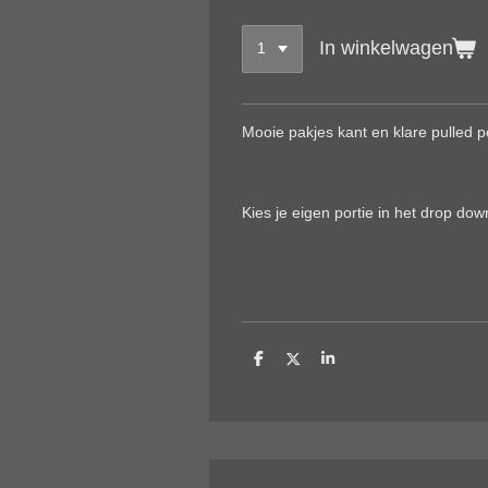
In winkelwagen
Mooie pakjes kant en klare pulled 
Kies je eigen portie in het drop d
D
D
S
e
e
h
l
e
a
e
l
r
n
e