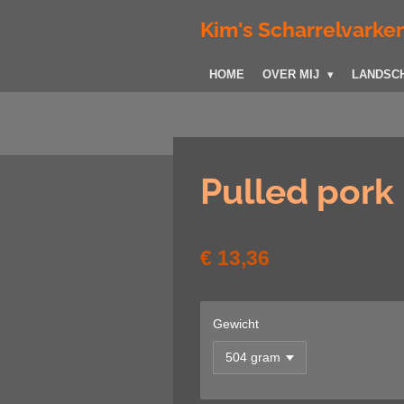
Ga
Kim's Scharrelvarken
direct
naar
HOME
OVER MIJ
LANDSC
de
hoofdinhoud
Pulled pork
€ 13,36
Gewicht