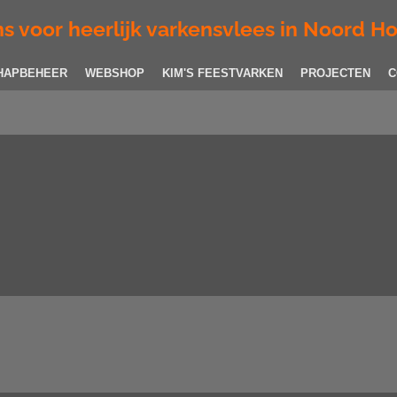
s voor heerlijk varkensvlees in Noord H
HAPBEHEER
WEBSHOP
KIM'S FEESTVARKEN
PROJECTEN
C