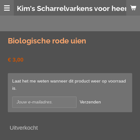
Ga
Kim's Scharrelvarkens voor heerlijk
direct
naar
de
hoofdinhoud
Biologische rode uien
€ 3,00
Laat het me weten wanneer dit product weer op voorraad
is.
Verzenden
Uitverkocht