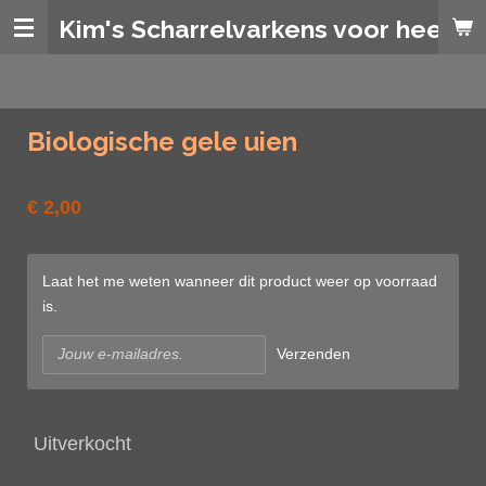
Ga
Kim's Scharrelvarkens voor heerlij
direct
naar
de
hoofdinhoud
Biologische gele uien
€ 2,00
Laat het me weten wanneer dit product weer op voorraad
is.
Verzenden
Uitverkocht