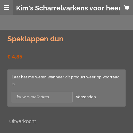
Ga
Kim's Scharrelvarkens voor heerlijk
direct
naar
de
hoofdinhoud
Speklappen dun
€ 4,85
Laat het me weten wanneer dit product weer op voorraad
is.
Verzenden
Uitverkocht